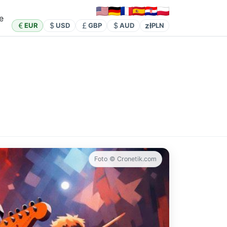
e
zł
EUR
USD
GBP
AUD
PLN
Foto © Cronetik.com