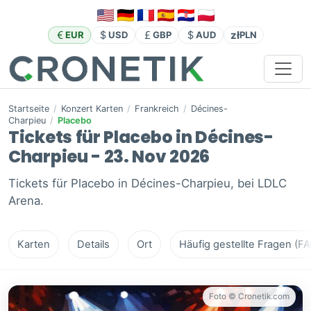
zł
EUR
USD
GBP
AUD
PLN
Startseite
/
Konzert Karten
/
Frankreich
/
Décines-
Charpieu
/
Placebo
Tickets für Placebo in Décines-
Charpieu - 23. Nov 2026
Tickets für Placebo in Décines-Charpieu, bei LDLC
Arena.
Karten
Details
Ort
Häufig gestellte Fragen (FA
Foto © Cronetik.com