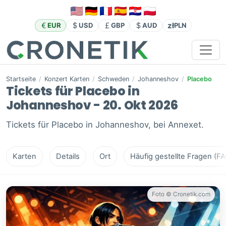
zł
EUR
USD
GBP
AUD
PLN
Startseite
/
Konzert Karten
/
Schweden
/
Johanneshov
/
Placebo
Tickets für Placebo in
Johanneshov - 20. Okt 2026
Tickets für Placebo in Johanneshov, bei Annexet.
Karten
Details
Ort
Häufig gestellte Fragen (FA
Foto © Cronetik.com