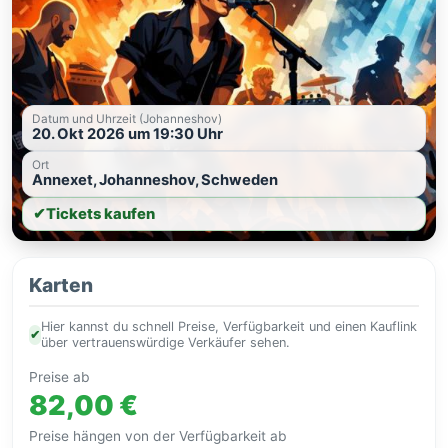
Datum und Uhrzeit (Johanneshov)
20. Okt 2026 um 19:30 Uhr
Ort
Annexet, Johanneshov, Schweden
✔
Tickets kaufen
Karten
Hier kannst du schnell Preise, Verfügbarkeit und einen Kauflink
✔
über vertrauenswürdige Verkäufer sehen.
Preise ab
82,00 €
Preise hängen von der Verfügbarkeit ab