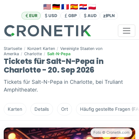
zł
EUR
USD
GBP
AUD
PLN
Startseite
/
Konzert Karten
/
Vereinigte Staaten von
Amerika
/
Charlotte
/
Salt-N-Pepa
Tickets für Salt-N-Pepa in
Charlotte - 20. Sep 2026
Tickets für Salt-N-Pepa in Charlotte, bei Truliant
Amphitheater.
Karten
Details
Ort
Häufig gestellte Fragen (FA
Foto © Cronetik.com