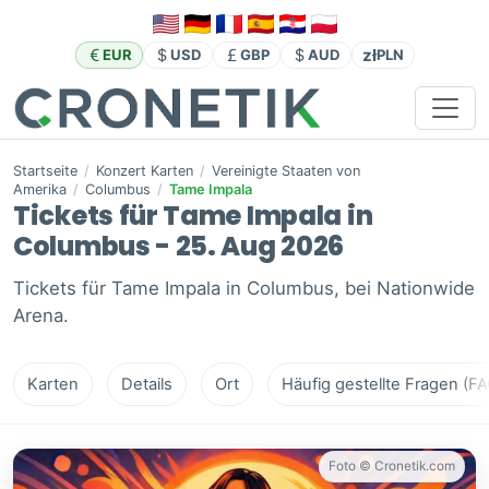
zł
EUR
USD
GBP
AUD
PLN
Startseite
/
Konzert Karten
/
Vereinigte Staaten von
Amerika
/
Columbus
/
Tame Impala
Tickets für Tame Impala in
Columbus - 25. Aug 2026
Tickets für Tame Impala in Columbus, bei Nationwide
Arena.
Karten
Details
Ort
Häufig gestellte Fragen (FA
Foto © Cronetik.com