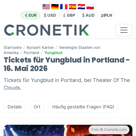
zł
EUR
USD
GBP
AUD
PLN
Startseite
/
Konzert Karten
/
Vereinigte Staaten von
Amerika
/
Portland
/
Yungblud
Tickets für Yungblud in Portland -
16. Mai 2026
Tickets für Yungblud in Portland, bei Theater Of The
Clouds.
Details
Ort
Häufig gestellte Fragen (FAQ)
Foto © Cronetik.com