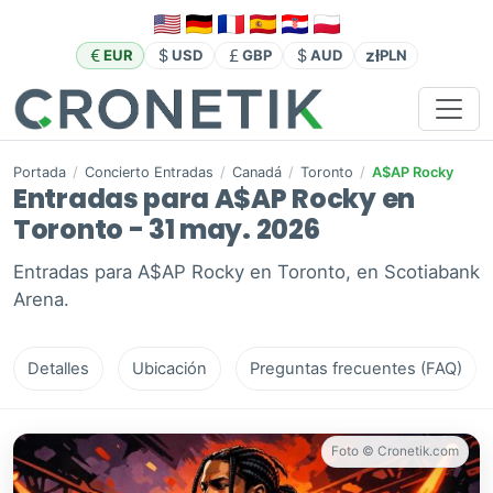
zł
EUR
USD
GBP
AUD
PLN
Portada
/
Concierto Entradas
/
Canadá
/
Toronto
/
A$AP Rocky
Entradas para A$AP Rocky en
Toronto - 31 may. 2026
Entradas para A$AP Rocky en Toronto, en Scotiabank
Arena.
Detalles
Ubicación
Preguntas frecuentes (FAQ)
Foto © Cronetik.com