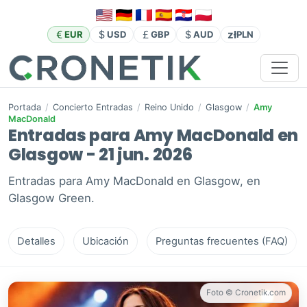
zł
EUR
USD
GBP
AUD
PLN
Portada
/
Concierto Entradas
/
Reino Unido
/
Glasgow
/
Amy
MacDonald
Entradas para Amy MacDonald en
Glasgow - 21 jun. 2026
Entradas para Amy MacDonald en Glasgow, en
Glasgow Green.
Detalles
Ubicación
Preguntas frecuentes (FAQ)
Foto © Cronetik.com