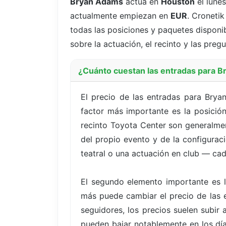
Bryan Adams
actúa en
Houston
el lune
actualmente empiezan en
EUR
. Croneti
todas las posiciones y paquetes disponib
sobre la actuación, el recinto y las pre
¿Cuánto cuestan las entradas para 
El precio de las entradas para Bry
factor más importante es la posición
recinto Toyota Center son generalmen
del propio evento y de la configuració
teatral o una actuación en club — cad
El segundo elemento importante es l
más puede cambiar el precio de las e
seguidores, los precios suelen subi
pueden bajar notablemente en los día