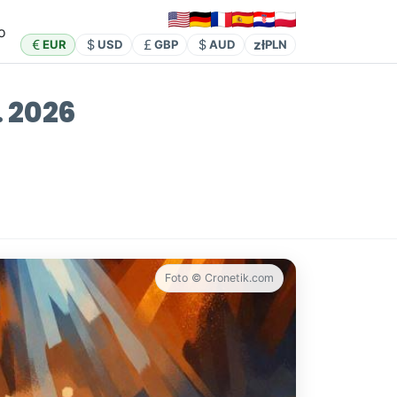
o
zł
EUR
USD
GBP
AUD
PLN
 2026
Foto © Cronetik.com