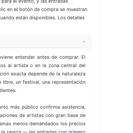
n
para el evento, y las entradas
 clic en el botón de compra se muestran
cuando están disponibles. Los detalles
viene entender antes de comprar. El
s al artista o en la zona central del
ición exacta depende de la naturaleza
 libre, un festival, una representación
dientes.
nto más público confirma asistencia,
uaciones de artistas con gran base de
ogramas menos demandados los precios
s la rareza — las entradas con número