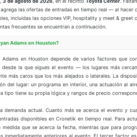
s,
3 de agosto de 2026
, en el recinto
Toyota Center
. Falta
k agrega las ofertas de entradas en tiempo real — al hacer
les, incluidas las opciones VIP, hospitality y meet & greet 
guntas frecuentes se encuentran a continuación.
Bryan Adams en Houston?
an Adams en Houston depende de varios factores que con
 desde la que sigues el evento — los lugares más cercano
te más caros que los más alejados o laterales. La dispos
n del lugar: un programa en interior, una actuación al aire
a tipo tiene su propia lógica y rangos de precio correspon
a demanda actual. Cuanto más se acerca el evento y cua
ntradas disponibles en Cronetik en tiempo real. Para act
r a medida que se acerca la fecha, mientras que para pr
s inmediatamente anteriores al evento. El tercer factor e