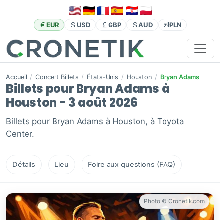
zł
EUR
USD
GBP
AUD
PLN
Accueil
/
Concert Billets
/
États-Unis
/
Houston
/
Bryan Adams
Billets pour Bryan Adams à
Houston - 3 août 2026
Billets pour Bryan Adams à Houston, à Toyota
Center.
Détails
Lieu
Foire aux questions (FAQ)
Photo © Cronetik.com