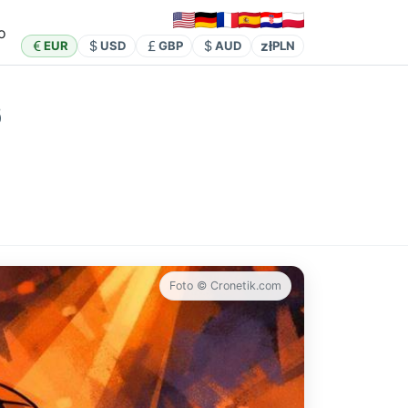
o
zł
EUR
USD
GBP
AUD
PLN
6
Foto © Cronetik.com