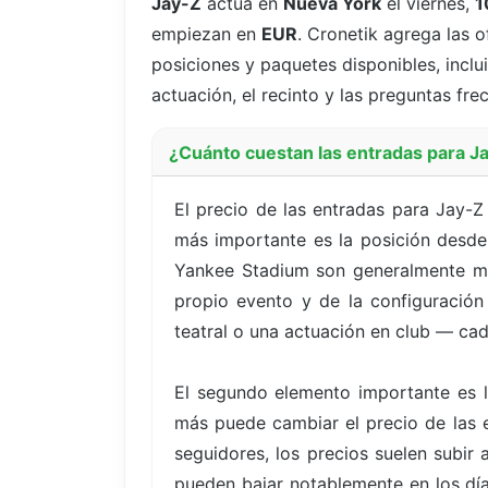
Jay-Z
actúa en
Nueva York
el viernes,
1
empiezan en
EUR
. Cronetik agrega las 
posiciones y paquetes disponibles, inclu
actuación, el recinto y las preguntas fr
¿Cuánto cuestan las entradas para J
El precio de las entradas para Jay-
más importante es la posición desde 
Yankee Stadium son generalmente más
propio evento y de la configuración d
teatral o una actuación en club — cad
El segundo elemento importante es l
más puede cambiar el precio de las e
seguidores, los precios suelen subi
pueden bajar notablemente en los día