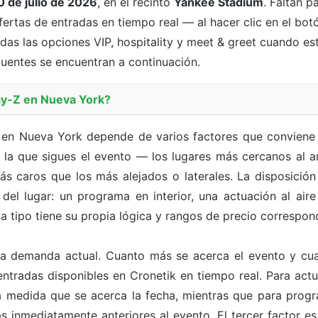
0 de julio de 2026
, en el recinto
Yankee Stadium
. Faltan
pa
ofertas de entradas en tiempo real — al hacer clic en el b
idas las opciones VIP, hospitality y meet & greet cuando est
ecuentes se encuentran a continuación.
ay-Z en Nueva York?
Z en Nueva York depende de varios factores que conviene 
la que sigues el evento — los lugares más cercanos al art
 caros que los más alejados o laterales. La disposición
el lugar: un programa en interior, una actuación al aire 
a tipo tiene su propia lógica y rangos de precio correspon
a demanda actual. Cuanto más se acerca el evento y cua
ntradas disponibles en Cronetik en tiempo real. Para act
r a medida que se acerca la fecha, mientras que para pr
s inmediatamente anteriores al evento. El tercer factor e