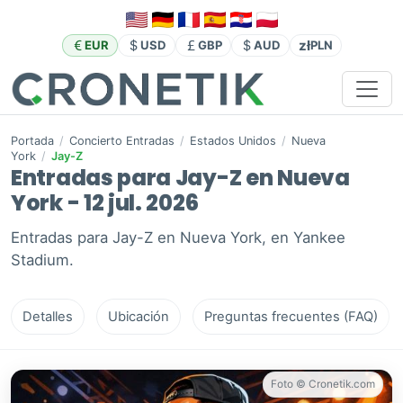
zł
EUR
USD
GBP
AUD
PLN
Portada
/
Concierto Entradas
/
Estados Unidos
/
Nueva
York
/
Jay-Z
Entradas para Jay-Z en Nueva
York - 12 jul. 2026
Entradas para Jay-Z en Nueva York, en Yankee
Stadium.
Detalles
Ubicación
Preguntas frecuentes (FAQ)
Foto © Cronetik.com