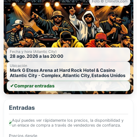
Foto © Cronetik.com
Fecha y hora (Atlantic City)
28 ago. 2026 a las 20:00
Ubicación
Mark G Etess Arena at Hard Rock Hotel & Casino
Atlantic City - Complex, Atlantic City, Estados Unidos
✔
Comprar entradas
Entradas
Aquí puedes ver rápidamente los precios, la disponibilidad y
✔
un enlace de compra a través de vendedores de confianza.
Precios desde