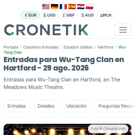
zł
EUR
USD
GBP
AUD
PLN
Portada
/
Concierto Entradas
/
Estados Unidos
/
Hartford
/
Wu-
Tang Clan
Entradas para Wu-Tang Clan en
Hartford - 29 ago. 2026
Entradas para Wu-Tang Clan en Hartford, en The
Meadows Music Theatre.
Entradas
Detalles
Ubicación
Preguntas frecue
Foto © Cronetik.com