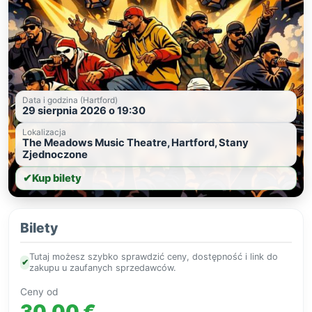
Data i godzina (Hartford)
29 sierpnia 2026 o 19:30
Lokalizacja
The Meadows Music Theatre, Hartford, Stany
Zjednoczone
✔
Kup bilety
Bilety
Tutaj możesz szybko sprawdzić ceny, dostępność i link do
✔
zakupu u zaufanych sprzedawców.
Ceny od
30,00 €