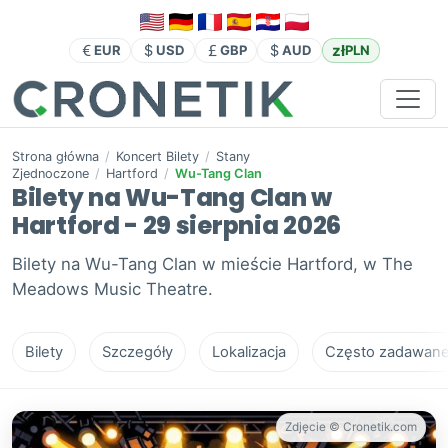
zł
EUR
USD
GBP
AUD
PLN
Strona główna
/
Koncert Bilety
/
Stany
Zjednoczone
/
Hartford
/
Wu-Tang Clan
Bilety na Wu-Tang Clan w
Hartford - 29 sierpnia 2026
Bilety na Wu-Tang Clan w mieście Hartford, w The
Meadows Music Theatre.
Bilety
Szczegóły
Lokalizacja
Często zadawane 
Zdjęcie © Cronetik.com