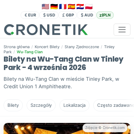
zł
EUR
USD
GBP
AUD
PLN
Strona główna
/
Koncert Bilety
/
Stany Zjednoczone
/
Tinley
Park
/
Wu-Tang Clan
Bilety na Wu-Tang Clan w Tinley
Park - 4 września 2026
Bilety na Wu-Tang Clan w mieście Tinley Park, w
Credit Union 1 Amphitheatre.
Bilety
Szczegóły
Lokalizacja
Często zadawane 
Zdjęcie © Cronetik.com