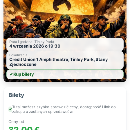
Data i godzina (Tinley Park)
4 września 2026 o 19:30
Lokalizacja
Credit Union 1 Amphitheatre, Tinley Park, Stany
Zjednoczone
✔
Kup bilety
Bilety
Tutaj możesz szybko sprawdzić ceny, dostępność i link do
✔
zakupu u zaufanych sprzedawców.
Ceny od
32,00 €