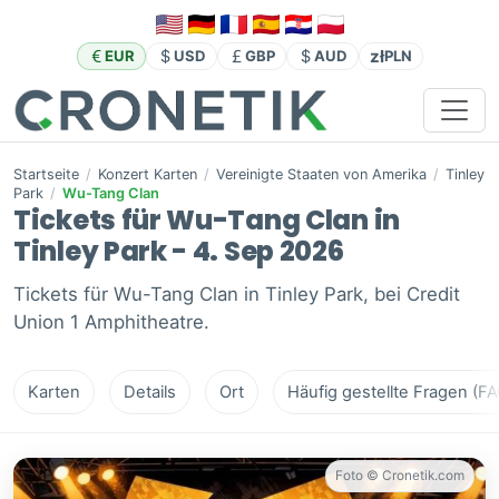
zł
EUR
USD
GBP
AUD
PLN
Startseite
/
Konzert Karten
/
Vereinigte Staaten von Amerika
/
Tinley
Park
/
Wu-Tang Clan
Tickets für Wu-Tang Clan in
Tinley Park - 4. Sep 2026
Tickets für Wu-Tang Clan in Tinley Park, bei Credit
Union 1 Amphitheatre.
Karten
Details
Ort
Häufig gestellte Fragen (FA
Foto © Cronetik.com