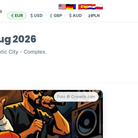
e
zł
EUR
USD
GBP
AUD
PLN
Aug 2026
ntic City - Complex.
Foto © Cronetik.com