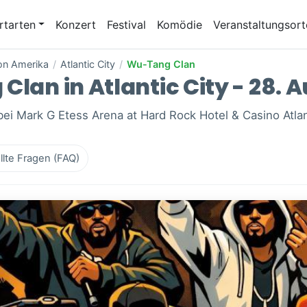
rtarten
Konzert
Festival
Komödie
Veranstaltungsort
von Amerika
/
Atlantic City
/
Wu-Tang Clan
Clan in Atlantic City - 28. 
 bei Mark G Etess Arena at Hard Rock Hotel & Casino Atla
llte Fragen (FAQ)