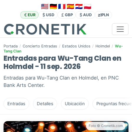
zł
EUR
USD
GBP
AUD
PLN
Portada
/
Concierto Entradas
/
Estados Unidos
/
Holmdel
/
Wu-
Tang Clan
Entradas para Wu-Tang Clan en
Holmdel - 11 sep. 2026
Entradas para Wu-Tang Clan en Holmdel, en PNC
Bank Arts Center.
Entradas
Detalles
Ubicación
Preguntas frecue
Foto © Cronetik.com