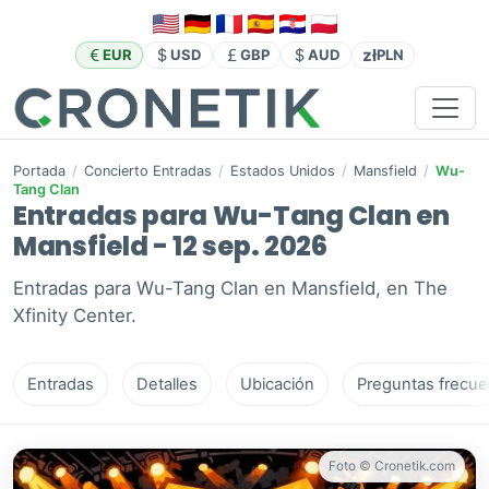
zł
EUR
USD
GBP
AUD
PLN
Portada
/
Concierto Entradas
/
Estados Unidos
/
Mansfield
/
Wu-
Tang Clan
Entradas para Wu-Tang Clan en
Mansfield - 12 sep. 2026
Entradas para Wu-Tang Clan en Mansfield, en The
Xfinity Center.
Entradas
Detalles
Ubicación
Preguntas frecue
Foto © Cronetik.com