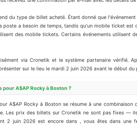
ous recevez une confirmation par e-mail avec les détails d
end du type de billet acheté. Étant donné que l'événement 
la poste a besoin de temps, tandis qu'un mobile ticket est
sent des mobile tickets. Certains événements utilisent des
cisément via Cronetik et le système partenaire vérifié. Ap
présenter sur le lieu le mardi 2 juin 2026 avant le début d
es pour A$AP Rocky à Boston ?
pour A$AP Rocky à Boston se résume à une combinaison du 
ffre. Les prix des billets sur Cronetik ne sont pas fixes — 
nt 2 juin 2026 est encore dans , vous êtes dans une fe