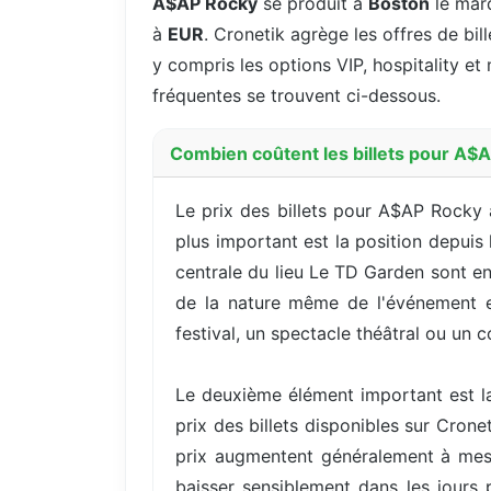
A$AP Rocky
se produit à
Boston
le mar
à
EUR
. Cronetik agrège les offres de bil
y compris les options VIP, hospitality et 
fréquentes se trouvent ci-dessous.
Combien coûtent les billets pour A$
Le prix des billets pour A$AP Rocky à
plus important est la position depuis
centrale du lieu Le TD Garden sont en
de la nature même de l'événement et 
festival, un spectacle théâtral ou u
Le deuxième élément important est la
prix des billets disponibles sur Cron
prix augmentent généralement à mes
baisser sensiblement dans les jours 