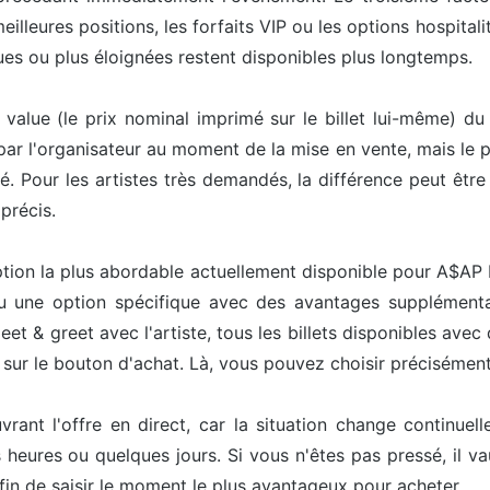
lleures positions, les forfaits VIP ou les options hospitalit
es ou plus éloignées restent disponibles plus longtemps.
e value (le prix nominal imprimé sur le billet lui-même) du
 par l'organisateur au moment de la mise en vente, mais le pr
té. Pour les artistes très demandés, la différence peut êt
précis.
l'option la plus abordable actuellement disponible pour A$A
ou une option spécifique avec des avantages supplémenta
et & greet avec l'artiste, tous les billets disponibles avec
nt sur le bouton d'achat. Là, vous pouvez choisir précisément
ouvrant l'offre en direct, car la situation change continu
heures ou quelques jours. Si vous n'êtes pas pressé, il v
afin de saisir le moment le plus avantageux pour acheter.