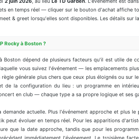
di
2 juin 2026
, au lieu
Le TD Garden
. L'événement est dan
lets en temps réel — cliquer sur le bouton d'achat affiche to
meet & greet lorsqu'elles sont disponibles. Les détails sur la
AP Rocky à Boston ?
 Boston dépend de plusieurs facteurs qu'il est utile de c
 laquelle vous suivez l'événement — les emplacements plus 
 règle générale plus chers que ceux plus éloignés ou sur l
de la configuration du lieu : un programme en intérieur,
n concert en club — chaque type a sa propre logique et ses
 demande actuelle. Plus l'événement approche et plus le p
etik peut évoluer en temps réel. Pour les apparitions d'art
ure que la date approche, tandis que pour les programm
précédant immédiatement l'événement. Le troisième facteu