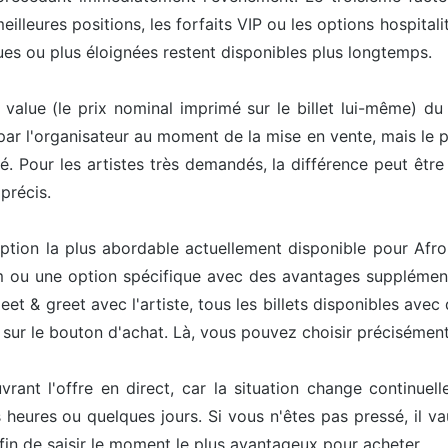
lleures positions, les forfaits VIP ou les options hospitalit
es ou plus éloignées restent disponibles plus longtemps.
e value (le prix nominal imprimé sur le billet lui-même) du
 par l'organisateur au moment de la mise en vente, mais le pr
té. Pour les artistes très demandés, la différence peut êt
précis.
l'option la plus abordable actuellement disponible pour Af
um ou une option spécifique avec des avantages supplément
et & greet avec l'artiste, tous les billets disponibles avec
nt sur le bouton d'achat. Là, vous pouvez choisir précisément
ouvrant l'offre en direct, car la situation change continu
heures ou quelques jours. Si vous n'êtes pas pressé, il v
afin de saisir le moment le plus avantageux pour acheter.