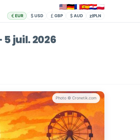
zł
EUR
USD
GBP
AUD
PLN
 5 juil. 2026
Photo © Cronetik.com