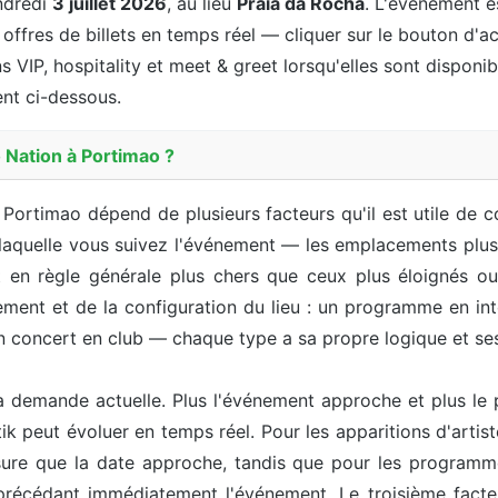
ndredi
3 juillet 2026
, au lieu
Praia da Rocha
. L'événement 
 offres de billets en temps réel — cliquer sur le bouton d'ac
s VIP, hospitality et meet & greet lorsqu'elles sont disponibl
ent ci-dessous.
 Nation à Portimao ?
à Portimao dépend de plusieurs facteurs qu'il est utile de c
 laquelle vous suivez l'événement — les emplacements plus 
 en règle générale plus chers que ceux plus éloignés ou 
nt et de la configuration du lieu : un programme en intér
 un concert en club — chaque type a sa propre logique et 
 demande actuelle. Plus l'événement approche et plus le p
etik peut évoluer en temps réel. Pour les apparitions d'art
ure que la date approche, tandis que pour les programm
précédant immédiatement l'événement. Le troisième facteu