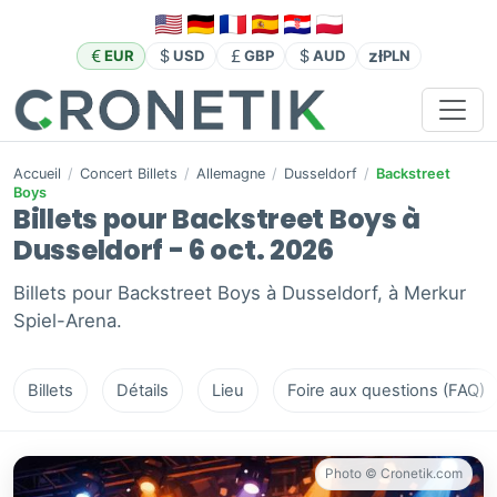
zł
EUR
USD
GBP
AUD
PLN
Accueil
/
Concert Billets
/
Allemagne
/
Dusseldorf
/
Backstreet
Boys
Billets pour Backstreet Boys à
Dusseldorf - 6 oct. 2026
Billets pour Backstreet Boys à Dusseldorf, à Merkur
Spiel-Arena.
Billets
Détails
Lieu
Foire aux questions (FAQ)
Photo © Cronetik.com