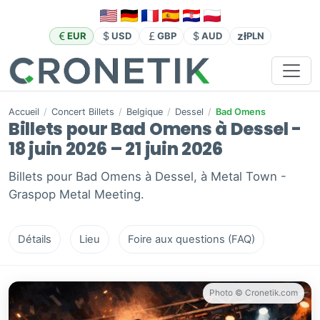
zł
EUR
USD
GBP
AUD
PLN
Accueil
/
Concert Billets
/
Belgique
/
Dessel
/
Bad Omens
Billets pour Bad Omens à Dessel -
18 juin 2026 – 21 juin 2026
Billets pour Bad Omens à Dessel, à Metal Town -
Graspop Metal Meeting.
Détails
Lieu
Foire aux questions (FAQ)
Photo © Cronetik.com