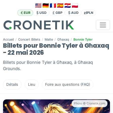
zł
EUR
USD
GBP
AUD
PLN
Accueil
/
Concert Billets
/
Malte
/
Għaxaq
/
Bonnie Tyler
Billets pour Bonnie Tyler à Għaxaq
- 22 mai 2026
Billets pour Bonnie Tyler à Għaxaq, à Għaxaq
Grounds.
Détails
Lieu
Foire aux questions (FAQ)
Photo © Cronetik.com