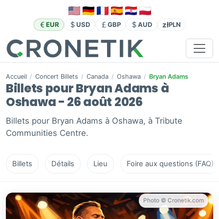
zł
EUR
USD
GBP
AUD
PLN
Accueil
/
Concert Billets
/
Canada
/
Oshawa
/
Bryan Adams
Billets pour Bryan Adams à
Oshawa - 26 août 2026
Billets pour Bryan Adams à Oshawa, à Tribute
Communities Centre.
Billets
Détails
Lieu
Foire aux questions (FAQ)
Photo © Cronetik.com