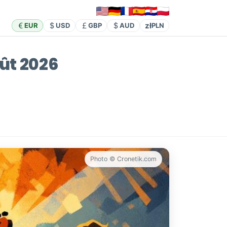
zł
EUR
USD
GBP
AUD
PLN
oût 2026
Photo © Cronetik.com