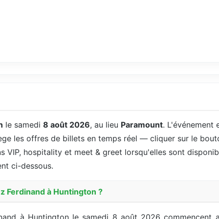
n
le samedi
8 août 2026
, au lieu
Paramount
. L'événement 
ège les offres de billets en temps réel — cliquer sur le bout
s VIP, hospitality et meet & greet lorsqu'elles sont disponibl
ent ci-dessous.
nz Ferdinand à Huntington ?
rdinand à Huntington le samedi 8 août 2026 commencent a