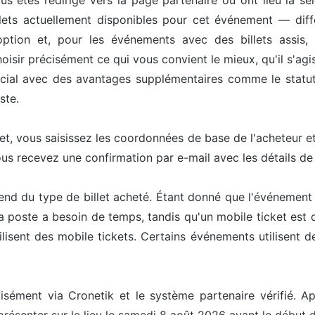
us êtes redirigé vers la page partenaire où ont lieu la sél
ets actuellement disponibles pour cet événement — différ
option et, pour les événements avec des billets assis, 
isir précisément ce qui vous convient le mieux, qu'il s'agis
pécial avec des avantages supplémentaires comme le statut 
ste.
let, vous saisissez les coordonnées de base de l'acheteur 
ous recevez une confirmation par e-mail avec les détails d
end du type de billet acheté. Étant donné que l'événement 
la poste a besoin de temps, tandis qu'un mobile ticket est
sent des mobile tickets. Certains événements utilisent des
cisément via Cronetik et le système partenaire vérifié. Ap