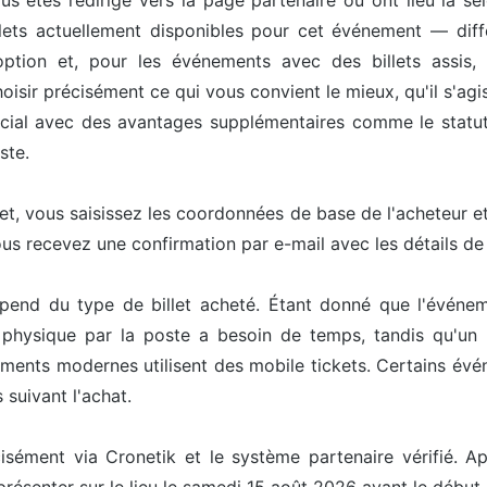
us êtes redirigé vers la page partenaire où ont lieu la sél
ets actuellement disponibles pour cet événement — différ
option et, pour les événements avec des billets assis, 
isir précisément ce qui vous convient le mieux, qu'il s'agis
pécial avec des avantages supplémentaires comme le statut 
ste.
let, vous saisissez les coordonnées de base de l'acheteur 
ous recevez une confirmation par e-mail avec les détails d
épend du type de billet acheté. Étant donné que l'événe
t physique par la poste a besoin de temps, tandis qu'un 
ents modernes utilisent des mobile tickets. Certains événe
 suivant l'achat.
cisément via Cronetik et le système partenaire vérifié. Ap