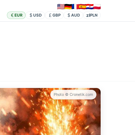
zł
EUR
USD
GBP
AUD
PLN
Photo © Cronetik.com