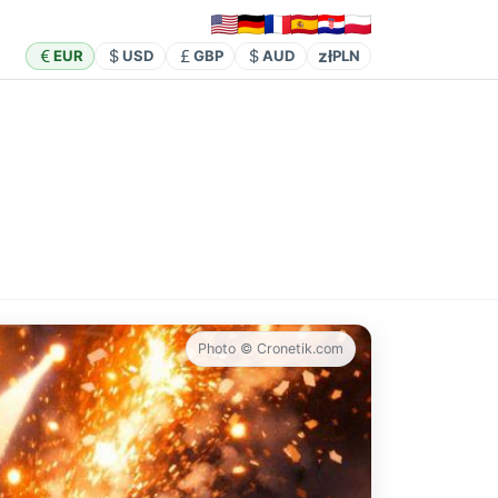
zł
EUR
USD
GBP
AUD
PLN
Photo © Cronetik.com