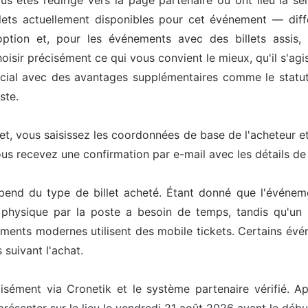
us êtes redirigé vers la page partenaire où ont lieu la sél
ets actuellement disponibles pour cet événement — différ
option et, pour les événements avec des billets assis, 
isir précisément ce qui vous convient le mieux, qu'il s'agis
pécial avec des avantages supplémentaires comme le statut 
ste.
let, vous saisissez les coordonnées de base de l'acheteur 
ous recevez une confirmation par e-mail avec les détails d
épend du type de billet acheté. Étant donné que l'événem
t physique par la poste a besoin de temps, tandis qu'un 
ents modernes utilisent des mobile tickets. Certains événe
 suivant l'achat.
cisément via Cronetik et le système partenaire vérifié. Ap