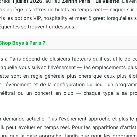
credi
1 juillet 2026
, au lieu
Zenith Paris - La Villette
. L'évé
tik agrège les offres de billets en temps réel — cliquer sur 
is les options VIP, hospitality et meet & greet lorsqu'elles s
fréquentes se trouvent ci-dessous.
Shop Boys à Paris ?
s à Paris dépend de plusieurs facteurs qu'il est utile de c
 laquelle vous suivez l'événement — les emplacements plus 
llette sont en règle générale plus chers que ceux plus élo
'événement et de la configuration du lieu : un programme
le théâtral ou un concert en club — chaque type a sa p
 demande actuelle. Plus l'événement approche et plus le p
etik peut évoluer en temps réel. Pour les apparitions d'art
ure que la date approche, tandis que pour les programm