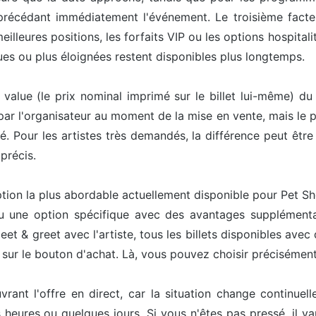
précédant immédiatement l'événement. Le troisième facteu
lleures positions, les forfaits VIP ou les options hospitalit
es ou plus éloignées restent disponibles plus longtemps.
e value (le prix nominal imprimé sur le billet lui-même) du
 par l'organisateur au moment de la mise en vente, mais le pr
té. Pour les artistes très demandés, la différence peut êt
précis.
'option la plus abordable actuellement disponible pour Pet 
ou une option spécifique avec des avantages supplémenta
et & greet avec l'artiste, tous les billets disponibles avec
nt sur le bouton d'achat. Là, vous pouvez choisir précisément
ouvrant l'offre en direct, car la situation change continu
heures ou quelques jours. Si vous n'êtes pas pressé, il v