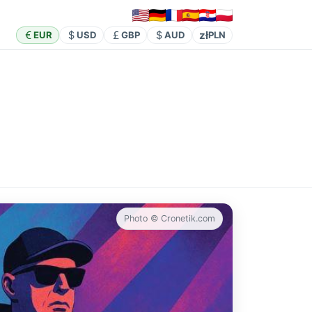
zł
EUR
USD
GBP
AUD
PLN
Photo © Cronetik.com