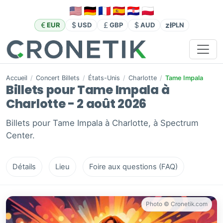
zł
EUR
USD
GBP
AUD
PLN
Accueil
/
Concert Billets
/
États-Unis
/
Charlotte
/
Tame Impala
Billets pour Tame Impala à
Charlotte - 2 août 2026
Billets pour Tame Impala à Charlotte, à Spectrum
Center.
Détails
Lieu
Foire aux questions (FAQ)
Photo © Cronetik.com