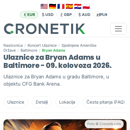
zł
EUR
USD
GBP
AUD
PLN
Naslovnica
/
Koncert Ulaznice
/
Sjedinjene Američke
Države
/
Baltimore
/
Bryan Adams
Ulaznice za Bryan Adams u
Baltimore - 09. kolovoza 2026.
Ulaznice za Bryan Adams u gradu Baltimore, u
objektu CFG Bank Arena.
Ulaznice
Detalji
Lokacija
Česta pitanja (FAQ)
Foto © Cronetik.com