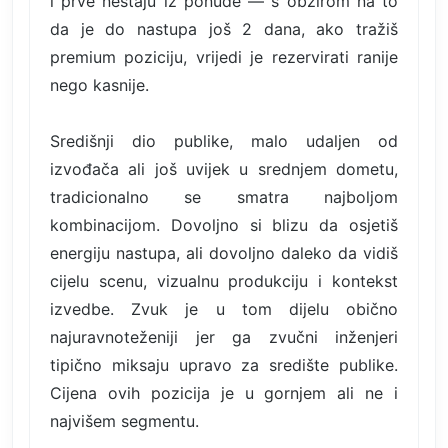
i prve nestaju iz ponude — s obzirom na to
da je do nastupa još 2 dana, ako tražiš
premium poziciju, vrijedi je rezervirati ranije
nego kasnije.
Središnji dio publike, malo udaljen od
izvođača ali još uvijek u srednjem dometu,
tradicionalno se smatra najboljom
kombinacijom. Dovoljno si blizu da osjetiš
energiju nastupa, ali dovoljno daleko da vidiš
cijelu scenu, vizualnu produkciju i kontekst
izvedbe. Zvuk je u tom dijelu obično
najuravnoteženiji jer ga zvučni inženjeri
tipično miksaju upravo za središte publike.
Cijena ovih pozicija je u gornjem ali ne i
najvišem segmentu.