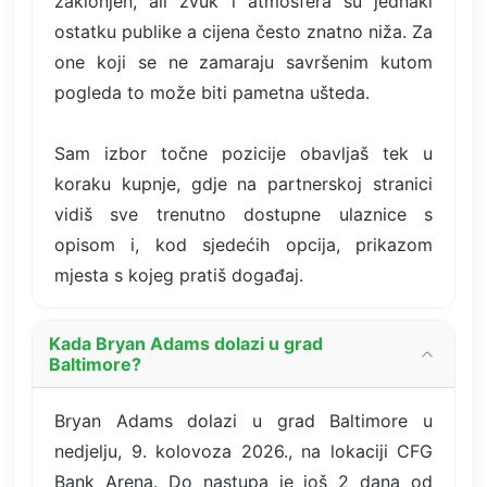
zaklonjen, ali zvuk i atmosfera su jednaki
ostatku publike a cijena često znatno niža. Za
one koji se ne zamaraju savršenim kutom
pogleda to može biti pametna ušteda.
Sam izbor točne pozicije obavljaš tek u
koraku kupnje, gdje na partnerskoj stranici
vidiš sve trenutno dostupne ulaznice s
opisom i, kod sjedećih opcija, prikazom
mjesta s kojeg pratiš događaj.
Kada Bryan Adams dolazi u grad
Baltimore?
Bryan Adams dolazi u grad Baltimore u
nedjelju, 9. kolovoza 2026., na lokaciji CFG
Bank Arena. Do nastupa je još 2 dana od