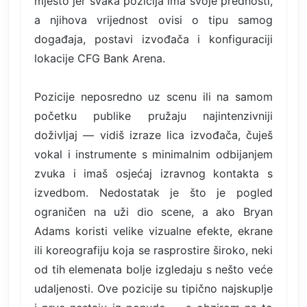
mjesto jer svaka pozicija ima svoje prednosti,
a njihova vrijednost ovisi o tipu samog
događaja, postavi izvođača i konfiguraciji
lokacije CFG Bank Arena.
Pozicije neposredno uz scenu ili na samom
početku publike pružaju najintenzivniji
doživljaj — vidiš izraze lica izvođača, čuješ
vokal i instrumente s minimalnim odbijanjem
zvuka i imaš osjećaj izravnog kontakta s
izvedbom. Nedostatak je što je pogled
ograničen na uži dio scene, a ako Bryan
Adams koristi velike vizualne efekte, ekrane
ili koreografiju koja se rasprostire široko, neki
od tih elemenata bolje izgledaju s nešto veće
udaljenosti. Ove pozicije su tipično najskuplje