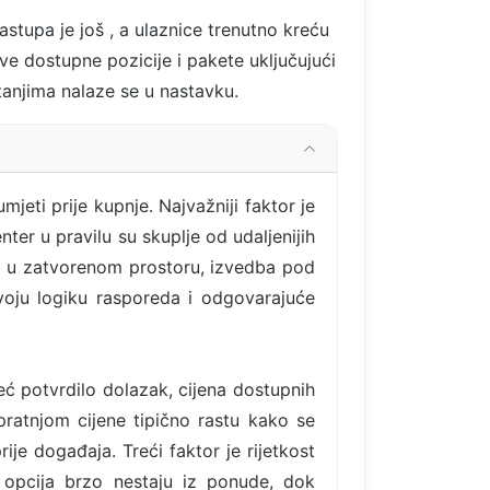
nastupa je još
, a ulaznice trenutno kreću
e dostupne pozicije i pakete uključujući
itanjima nalaze se u nastavku.
eti prije kupnje. Najvažniji faktor je
nter u pravilu su skuplje od udaljenijih
ram u zatvorenom prostoru, izvedba pod
voju logiku rasporeda i odgovarajuće
eć potvrdilo dolazak, cijena dostupnih
ratnjom cijene tipično rastu kako se
e događaja. Treći faktor je rijetkost
y opcija brzo nestaju iz ponude, dok