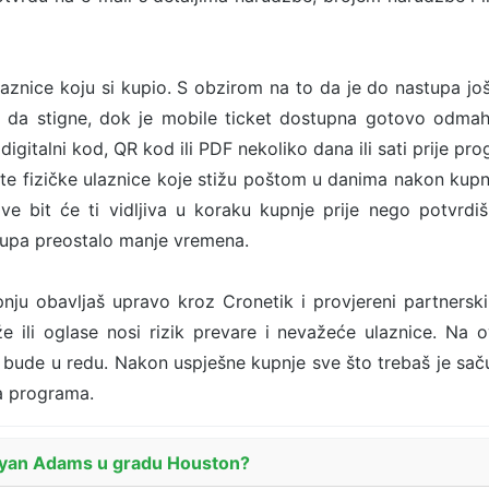
ulaznice koju si kupio. S obzirom na to da je do nastupa j
me da stigne, dok je mobile ticket dostupna gotovo odmah
 digitalni kod, QR kod ili PDF nekoliko dana ili sati prije p
ste fizičke ulaznice koje stižu poštom u danima nakon kupn
bit će ti vidljiva u koraku kupnje prije nego potvrdiš 
upa preostalo manje vremena.
nju obavljaš upravo kroz Cronetik i provjereni partnersk
e ili oglase nosi rizik prevare i nevažeće ulaznice. Na 
bude u redu. Nakon uspješne kupnje sve što trebaš je sačuva
ka programa.
 Bryan Adams u gradu Houston?