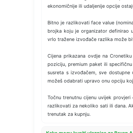
ekonomičnije ili udaljenije opcije osta
Bitno je razlikovati face value (nomin
brojka koju je organizator definirao 
vrlo tražene izvođače razlika može bi
Cijena prikazana ovdje na Cronetiku
poziciju, premium paket ili specifičn
susreta s izvođačem, sve dostupne 
možeš odabrati upravo onu opciju koja
Točnu trenutnu cijenu uvijek provjeri
razlikovati za nekoliko sati ili dana. 
trenutak za kupnju.
Kako mogu kupiti ulaznice za Bryan A