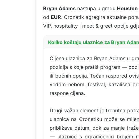
Bryan Adams
nastupa u gradu
Houston
od
EUR
. Cronetik agregira aktualne pon
VIP, hospitality i meet & greet opcije gd
Koliko koštaju ulaznice za Bryan Ad
Cijena ulaznica za Bryan Adams u grad
pozicija s koje pratiš program — pozici
ili bočnih opcija. Točan raspored ovi
vedrim nebom, festival, kazališna p
raspone cijena.
Drugi važan element je trenutna potra
ulaznica na Cronetiku može se mijen
približava datum, dok za manje traže
— ulaznice s ograničenim brojem mje