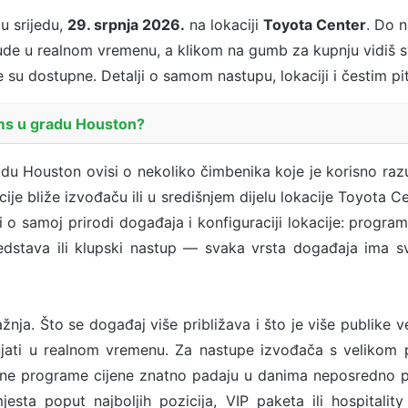
u srijedu,
29. srpnja 2026.
na lokaciji
Toyota Center
. Do 
ude u realnom vremenu, a klikom na gumb za kupnju vidiš sv
je su dostupne. Detalji o samom nastupu, lokaciji i čestim p
ams u gradu Houston?
u Houston ovisi o nekoliko čimbenika koje je korisno razumj
je bliže izvođaču ili u središnjem dijelu lokacije Toyota Ce
si o samoj prirodi događaja i konfiguraciji lokacije: prog
redstava ili klupski nastup — svaka vrsta događaja ima s
žnja. Što se događaj više približava i što je više publike v
jati u realnom vremenu. Za nastupe izvođača s velikom p
ne programe cijene znatno padaju u danima neposredno prij
sta poput najboljih pozicija, VIP paketa ili hospitalit