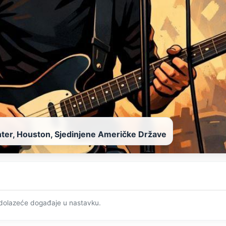
ter, Houston, Sjedinjene Američke Države
adolazeće događaje u nastavku.