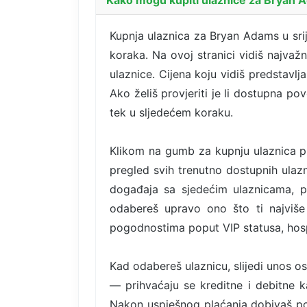
Kupnja ulaznica za Bryan Adams u srij
koraka. Na ovoj stranici vidiš najvaž
ulaznice. Cijena koju vidiš predstavlj
Ako želiš provjeriti je li dostupna po
tek u sljedećem koraku.
Klikom na gumb za kupnju ulaznica pr
pregled svih trenutno dostupnih ulazni
događaja sa sjedećim ulaznicama, p
odabereš upravo ono što ti najviše 
pogodnostima poput VIP statusa, hospi
Kad odabereš ulaznicu, slijedi unos o
— prihvaćaju se kreditne i debitne ka
Nakon uspješnog plaćanja dobivaš po