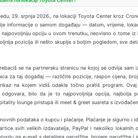
edu, 29. srpnja 2026., na lokaciji Toyota Center kroz Cron
nije informacije o samom događaju — datum, vrijeme, lokac
a najpovoljniju opciju u ovom trenutku, neovisno o tome iz 
voljnija pozicija ili nešto skuplje s boljim pogledom, sve de
ebaciš se na partnersku stranicu na kojoj se odvija sam 
ca za taj događaj — različite pozicije, raspon cijena, broj
rikaz na kojem vidiš odakle točno pratiš program. Ovaj
odgovara, bilo da je to najpovoljnija opcija, najbolja p
tality lounge pristupa ili meet & greet susreta s izvođače
snovnih podataka o kupcu i plaćanje. Plaćanje je sigurno i i
rtice svih velikih izdavatelja, PayPal i nekoliko lokalnih o
tvrdu na e-mail s detaljima narudžbe, brojem narudžbe i 