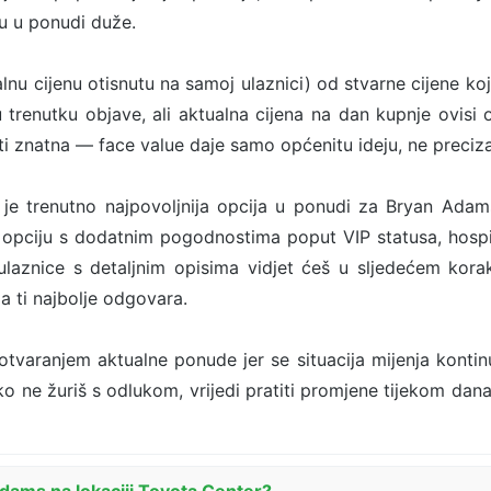
ju u ponudi duže.
alnu cijenu otisnutu na samoj ulaznici) od stvarne cijene koj
u trenutku objave, ali aktualna cijena na dan kupnje ovisi o
ti znatna — face value daje samo općenitu ideju, ne preciza
 je trenutno najpovoljnija opcija u ponudi za Bryan Ada
u opciju s dodatnim pogodnostima poput VIP statusa, hospit
ulaznice s detaljnim opisima vidjet ćeš u sljedećem kor
 ti najbolje odgovara.
 otvaranjem aktualne ponude jer se situacija mijenja kontin
Ako ne žuriš s odlukom, vrijedi pratiti promjene tijekom dana 
dams na lokaciji Toyota Center?