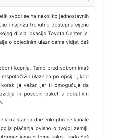
etik svodi se na nekoliko jednostavnih
iju i najnižu trenutno dostupnu cijenu
kojeg dijela lokacije Toyota Center je.
talje o pojedinim ulaznicama vidjet ćeš
izbor i kupnja. Tamo pred sobom imaš
 raspoloživih ulaznica po opciji i, kod
 korak je važan jer ti omogućuje da
ozicija ili posebni paket s dodatnim
m.
de kroz standardne enkriptirane kanale
pcija plaćanja ovisno o tvojoj zemlji.
informacijama o tome kako i kada ćeš