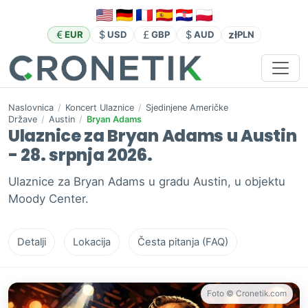
zł
EUR
USD
GBP
AUD
PLN
Naslovnica
/
Koncert Ulaznice
/
Sjedinjene Američke
Države
/
Austin
/
Bryan Adams
Ulaznice za Bryan Adams u Austin
- 28. srpnja 2026.
Ulaznice za Bryan Adams u gradu Austin, u objektu
Moody Center.
Detalji
Lokacija
Česta pitanja (FAQ)
Foto © Cronetik.com