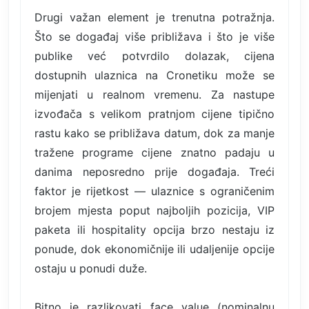
Drugi važan element je trenutna potražnja.
Što se događaj više približava i što je više
publike već potvrdilo dolazak, cijena
dostupnih ulaznica na Cronetiku može se
mijenjati u realnom vremenu. Za nastupe
izvođača s velikom pratnjom cijene tipično
rastu kako se približava datum, dok za manje
tražene programe cijene znatno padaju u
danima neposredno prije događaja. Treći
faktor je rijetkost — ulaznice s ograničenim
brojem mjesta poput najboljih pozicija, VIP
paketa ili hospitality opcija brzo nestaju iz
ponude, dok ekonomičnije ili udaljenije opcije
ostaju u ponudi duže.
Bitno je razlikovati face value (nominalnu