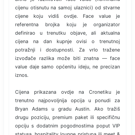
cijenu otisnutu na samoj ulaznici) od stvarne
cijene koju vidiš ovdje. Face value je
referentna brojka koju je organizator
definirao u trenutku objave, ali aktualna
cijena na dan kupnje ovisi o trenutnoj
potražnji i dostupnosti. Za vrlo tražene
izvođače razlika može biti znatna — face
value daje samo općenitu ideju, ne precizan
iznos.
Cijena prikazana ovdje na Cronetiku je
trenutno najpovoljnija opcija u ponudi za
Bryan Adams u gradu Austin. Ako tražiš
drugu poziciju, premium paket ili specifičnu
opciju s dodatnim pogodnostima poput VIP
statusa, hospitality lounge pristupa ili meet &