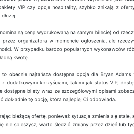
 pakiety VIP czy opcje hospitality, szybko znikają z ofe
 dłużej.
(nominalną cenę wydrukowaną na samym bilecie) od rzeczyw
ona przez organizatora w momencie ogłoszenia, ale rzecz
pności. W przypadku bardzo popularnych wykonawców róż
kładną kwotę.
 to obecnie najtańsza dostępna opcja dla Bryan Adams w 
 z dodatkowymi korzyściami, takimi jak status VIP, dostę
e dostępne bilety wraz ze szczegółowymi opisami zobacz
dokładnie tę opcję, która najlepiej Ci odpowiada.
jąc bieżącą ofertę, ponieważ sytuacja zmienia się stale, a
 się nie spieszysz, warto śledzić zmiany przez dzień lub t