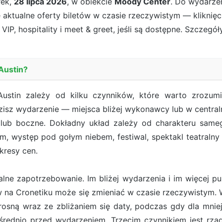
ek,
28 lipca 2026
, w obiekcie
Moody Center
. Do wydarze
e aktualne oferty biletów w czasie rzeczywistym — kliknię
VIP, hospitality i meet & greet, jeśli są dostępne. Szczegół
 Austin?
stin zależy od kilku czynników, które warto zrozum
dzisz wydarzenie — miejsca bliżej wykonawcy lub w central
lub boczne. Dokładny układ zależy od charakteru samego
, występ pod gołym niebem, festiwal, spektakl teatraln
kresy cen.
ne zapotrzebowanie. Im bliżej wydarzenia i im więcej pub
ów na Cronetiku może się zmieniać w czasie rzeczywist
osną wraz ze zbliżaniem się daty, podczas gdy dla mn
rednio przed wydarzeniem. Trzecim czynnikiem jest rzadk