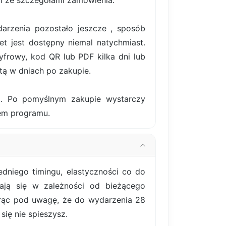
il ze szczegółami zamówienia.
darzenia pozostało jeszcze , sposób
et jest dostępny niemal natychmiast.
frowy, kod QR lub PDF kilka dni lub
tą w dniach po zakupie.
ki. Po pomyślnym zakupie wystarczy
iem programu.
dniego timingu, elastyczności co do
iają się w zależności od bieżącego
orąc pod uwagę, że do wydarzenia 28
się nie spieszysz.