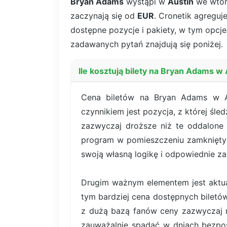
Bryan Adams
wystąpi w
Austin
we wtor
zaczynają się od
EUR
. Cronetik agreguj
dostępne pozycje i pakiety, w tym opcje 
zadawanych pytań znajdują się poniżej.
Ile kosztują bilety na Bryan Adams w
Cena biletów na Bryan Adams w Au
czynnikiem jest pozycja, z której śle
zazwyczaj droższe niż te oddalone 
program w pomieszczeniu zamkniętym
swoją własną logikę i odpowiednie za
Drugim ważnym elementem jest aktual
tym bardziej cena dostępnych bilet
z dużą bazą fanów ceny zazwyczaj r
zauważalnie spadać w dniach bezpoś