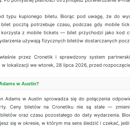
. Po pomyślnej płatności otrzymujesz potwierdzenie e-ma
od typu kupionego biletu. Biorąc pod uwagę, że do wy
bilet pocztą potrzebuje czasu, podczas gdy mobile tick
orzysta z mobile tickets — bilet przychodzi jako kod cy
darzenia używają fizycznych biletów dostarczanych pocz
właśnie przez Cronetik i sprawdzony system partners
 w lokalizacji we wtorek, 28 lipca 2026, przed rozpoczęc
n Adams w Austin?
yan Adams w Austin sprowadza się do połączenia odpowie
ferty. Ceny biletów na Cronetiku nie są stałe — zmien
 biletów oraz czasu pozostałego do daty wydarzenia. Bi
esz się w okresie, w którym ma sens śledzić i czekać, jeśli 