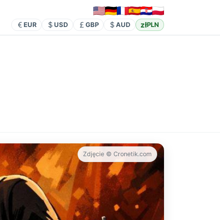
zł
EUR
USD
GBP
AUD
PLN
Zdjęcie © Cronetik.com