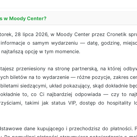
ms w Moody Center?
orek, 28 lipca 2026, w Moody Center przez Cronetik spro
e informacje o samym wydarzeniu — datę, godzinę, miejs
e najtańszą opcję w tym momencie.
ostajesz przeniesiony na stronę partnerską, na której od
ych biletów na to wydarzenie — różne pozycje, zakres cen
iletami siedzącymi, układ pokazujący, skąd dokładnie będ
ładnie to, co Ci najbardziej odpowiada — czy to najt
zyściami, takimi jak status VIP, dostęp do hospitality 
stawowe dane kupującego i przechodzisz do płatności. Pł