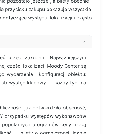
nia pozostało jeszcze
, a bilety obecnie
cie przycisku zakupu pokazuje wszystkie
y dotyczące występu, lokalizacji i często
ieć przed zakupem. Najważniejszym
nej części lokalizacji Moody Center są
 wydarzenia i konfiguracji obiektu:
y lub występ klubowy — każdy typ ma
liczności już potwierdziło obecność,
ym. W przypadku występów wykonawców
iej popularnych programów ceny mogą
ość — bilety o ograniczonej liczbie