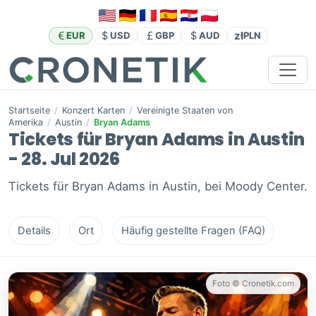
zł
EUR
USD
GBP
AUD
PLN
Startseite
/
Konzert Karten
/
Vereinigte Staaten von
Amerika
/
Austin
/
Bryan Adams
Tickets für Bryan Adams in Austin
- 28. Jul 2026
Tickets für Bryan Adams in Austin, bei Moody Center.
Details
Ort
Häufig gestellte Fragen (FAQ)
Foto © Cronetik.com