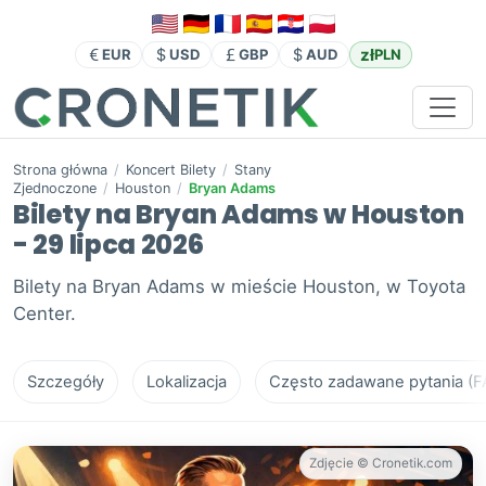
zł
EUR
USD
GBP
AUD
PLN
Strona główna
/
Koncert Bilety
/
Stany
Zjednoczone
/
Houston
/
Bryan Adams
Bilety na Bryan Adams w Houston
- 29 lipca 2026
Bilety na Bryan Adams w mieście Houston, w Toyota
Center.
Szczegóły
Lokalizacja
Często zadawane pytania (F
Zdjęcie © Cronetik.com