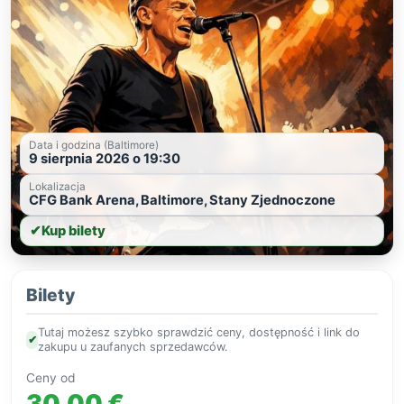
Data i godzina (Baltimore)
9 sierpnia 2026 o 19:30
Lokalizacja
CFG Bank Arena, Baltimore, Stany Zjednoczone
✔
Kup bilety
Bilety
Tutaj możesz szybko sprawdzić ceny, dostępność i link do
✔
zakupu u zaufanych sprzedawców.
Ceny od
30,00 €