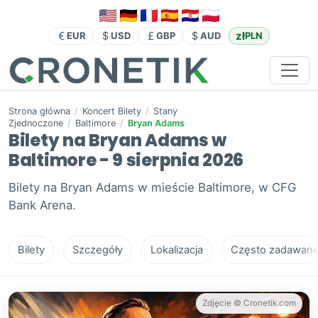
zł
EUR
USD
GBP
AUD
PLN
Strona główna
/
Koncert Bilety
/
Stany
Zjednoczone
/
Baltimore
/
Bryan Adams
Bilety na Bryan Adams w
Baltimore - 9 sierpnia 2026
Bilety na Bryan Adams w mieście Baltimore, w CFG
Bank Arena.
Bilety
Szczegóły
Lokalizacja
Często zadawane 
Zdjęcie © Cronetik.com