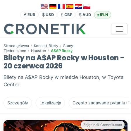
zł
EUR
USD
GBP
AUD
PLN
Strona główna
/
Koncert Bilety
/
Stany
Zjednoczone
/
Houston
/
A$AP Rocky
Bilety na A$AP Rocky w Houston -
20 czerwca 2026
Bilety na A$AP Rocky w mieście Houston, w Toyota
Center.
Szczegóły
Lokalizacja
Często zadawane pytania (F
Zdjęcie © Cronetik.com