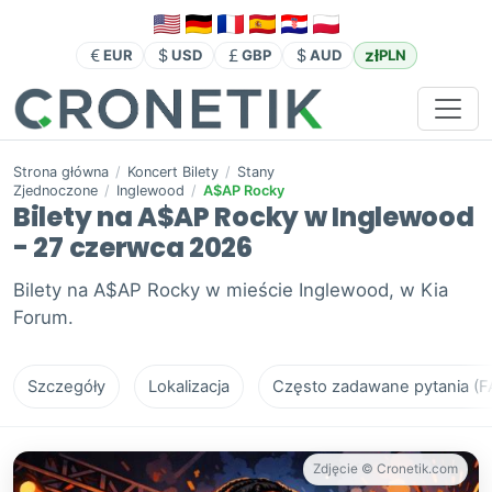
zł
EUR
USD
GBP
AUD
PLN
Strona główna
/
Koncert Bilety
/
Stany
Zjednoczone
/
Inglewood
/
A$AP Rocky
Bilety na A$AP Rocky w Inglewood
- 27 czerwca 2026
Bilety na A$AP Rocky w mieście Inglewood, w Kia
Forum.
Szczegóły
Lokalizacja
Często zadawane pytania (F
Zdjęcie © Cronetik.com