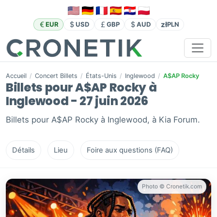
zł
EUR
USD
GBP
AUD
PLN
Accueil
/
Concert Billets
/
États-Unis
/
Inglewood
/
A$AP Rocky
Billets pour A$AP Rocky à
Inglewood - 27 juin 2026
Billets pour A$AP Rocky à Inglewood, à Kia Forum.
Détails
Lieu
Foire aux questions (FAQ)
Photo © Cronetik.com