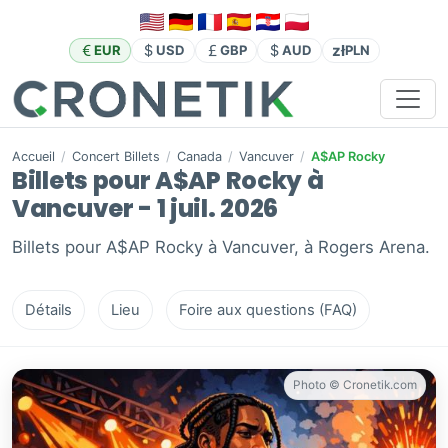
zł
EUR
USD
GBP
AUD
PLN
Accueil
/
Concert Billets
/
Canada
/
Vancuver
/
A$AP Rocky
Billets pour A$AP Rocky à
Vancuver - 1 juil. 2026
Billets pour A$AP Rocky à Vancuver, à Rogers Arena.
Détails
Lieu
Foire aux questions (FAQ)
Photo © Cronetik.com