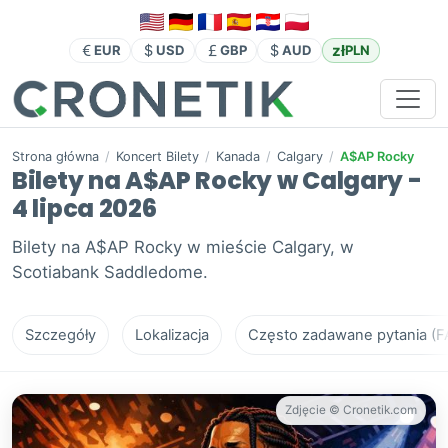
zł
EUR
USD
GBP
AUD
PLN
Strona główna
/
Koncert Bilety
/
Kanada
/
Calgary
/
A$AP Rocky
Bilety na A$AP Rocky w Calgary -
4 lipca 2026
Bilety na A$AP Rocky w mieście Calgary, w
Scotiabank Saddledome.
Szczegóły
Lokalizacja
Często zadawane pytania (F
Zdjęcie © Cronetik.com