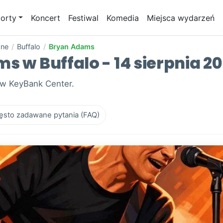
orty
Koncert
Festiwal
Komedia
Miejsca wydarzeń
one
/
Buffalo
/
Bryan Adams
s w Buffalo - 14 sierpnia 2
 w KeyBank Center.
ęsto zadawane pytania (FAQ)