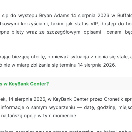
ię do występu Bryan Adams 14 sierpnia 2026 w Buffalo. J
kowymi korzyściami, takimi jak status VIP, dostęp do hos
ępne bilety wraz ze szczegółowymi opisami i cenami b
jąc bieżącą ofertę, ponieważ sytuacja zmienia się stale, a
ólnie w miarę zbliżania się terminu 14 sierpnia 2026.
ms w KeyBank Center?
k, 14 sierpnia 2026, w KeyBank Center przez Cronetik spr
e informacje o samym wydarzeniu — datę, godzinę, miejs
e najtańszą opcję w tym momencie.