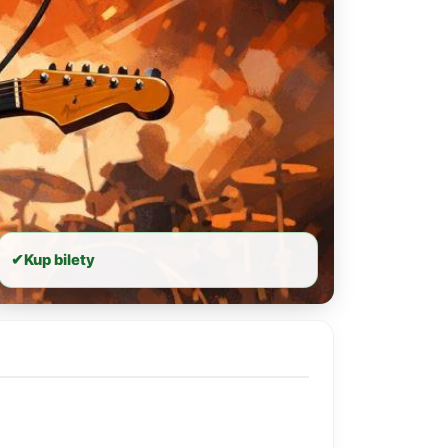
✔
Kup bilety