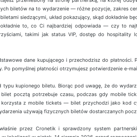
ostajesz przeniesiony na stronę partnerską, na której od
ych biletów na to wydarzenie — różne pozycje, zakres cen
iletami siedzącymi, układ pokazujący, skąd dokładnie będ
ładnie to, co Ci najbardziej odpowiada — czy to najt
zyściami, takimi jak status VIP, dostęp do hospitality 
stawowe dane kupującego i przechodzisz do płatności. Pł
. Po pomyślnej płatności otrzymujesz potwierdzenie e-ma
d typu kupionego biletu. Biorąc pod uwagę, że do wydarz
bilet pocztą potrzebuje czasu, podczas gdy mobile tick
orzysta z mobile tickets — bilet przychodzi jako kod cy
darzenia używają fizycznych biletów dostarczanych pocz
właśnie przez Cronetik i sprawdzony system partners