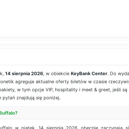
ek,
14 sierpnia 2026
, w obiekcie
KeyBank Center
. Do wyda
ronetik agreguje aktualne oferty biletów w czasie rzeczyw
kiety, w tym opcje VIP, hospitality i meet & greet, jeśli 
 pytań znajdują się poniżej.
Buffalo?
ffalo w piątek, 14 sierpnia 2026, obecnie zaczynają 