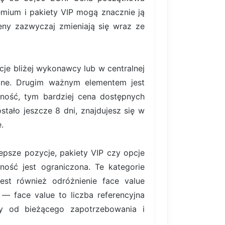
emium i pakiety VIP mogą znacznie ją
eny zazwyczaj zmieniają się wraz ze
je bliżej wykonawcy lub w centralnej
czne. Drugim ważnym elementem jest
cność, tym bardziej cena dostępnych
tało jeszcze 8 dni, znajdujesz się w
.
lepsze pozycje, pakiety VIP czy opcje
ość jest ograniczona. Te kategorie
est również odróżnienie face value
 — face value to liczba referencyjna
ży od bieżącego zapotrzebowania i