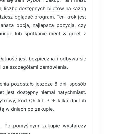
bywa się sam wybór i zakup. Tam masz
, liczbę dostępnych biletów na każdą
ziesz oglądać program. Ten krok jest
ańsza opcja, najlepsza pozycja, czy
lounge lub spotkanie meet & greet z
atność jest bezpieczna i odbywa się
il ze szczegółami zamówienia.
enia pozostało jeszcze 8 dni, sposób
et jest dostępny niemal natychmiast.
frowy, kod QR lub PDF kilka dni lub
tą w dniach po zakupie.
ki. Po pomyślnym zakupie wystarczy