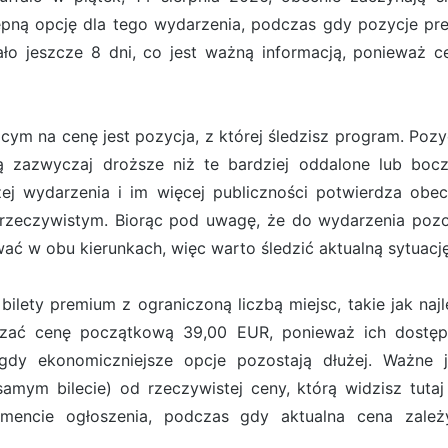
ępną opcję dla tego wydarzenia, podczas gdy pozycje pr
ło jeszcze 8 dni, co jest ważną informacją, ponieważ c
m na cenę jest pozycja, z której śledzisz program. Pozyc
 są zazwyczaj droższe niż te bardziej oddalone lub bo
ej wydarzenia i im więcej publiczności potwierdza obe
rzeczywistym. Biorąc pod uwagę, że do wydarzenia pozos
ć w obu kierunkach, więc warto śledzić aktualną sytuację
ilety premium z ograniczoną liczbą miejsc, takie jak naj
aczać cenę początkową 39,00 EUR, ponieważ ich dostępn
gdy ekonomiczniejsze opcje pozostają dłużej. Ważne j
mym bilecie) od rzeczywistej ceny, którą widzisz tutaj
mencie ogłoszenia, podczas gdy aktualna cena zale