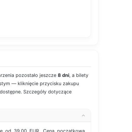
rzenia pozostało jeszcze
8 dni
, a bilety
istym — kliknięcie przycisku zakupu
są dostępne. Szczegóły dotyczące
się od 39,00 EUR. Cena początkowa