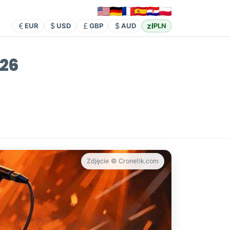
zł
EUR
USD
GBP
AUD
PLN
026
Zdjęcie © Cronetik.com