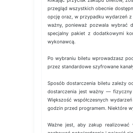
Klikając przycisk zakupu biletów, z
przegląd wszystkich obecnie dostępn
opcję oraz, w przypadku wydarzeń z b
ważny, ponieważ pozwala wybrać dok
specjalny pakiet z dodatkowymi kor
wykonawcą.
Po wybraniu biletu wprowadzasz pod
przez standardowe szyfrowane kanały
Sposób dostarczenia biletu zależy o
dostarczenia jest ważny — fizyczny 
Większość współczesnych wydarzeń k
godzin przed programem. Niektóre wy
Ważne jest, aby zakup realizować 