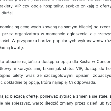
 pakiety VIP czy opcje hospitality, szybko znikają z ofe
 dłużej.
(nominalną cenę wydrukowaną na samym bilecie) od rzeczyw
ona przez organizatora w momencie ogłoszenia, ale rzecz
pności. W przypadku bardzo popularnych wykonawców róż
kładną kwotę.
to obecnie najtańsza dostępna opcja dla Kesha w Concord.
kowymi korzyściami, takimi jak status VIP, dostęp do hos
tępne bilety wraz ze szczegółowymi opisami zobaczys
dokładnie tę opcję, która najlepiej Ci odpowiada.
jąc bieżącą ofertę, ponieważ sytuacja zmienia się stale, a
 się nie spieszysz, warto śledzić zmiany przez dzień lub t