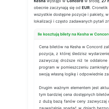
Kesha
wystąpi w
Concord
w środę,
27 
obecnie zaczynają się od
EUR
. Cronetik
wszystkie dostępne pozycje i pakiety, w 
lokalizacji i często zadawanych pytań zn
Ile kosztują bilety na Kesha w Conco
Cena biletów na Kesha w Concord zal
pozycja, z której śledzisz wydarzeni
zazwyczaj droższe niż te oddalone 
program w pomieszczeniu zamkniętym
swoją własną logikę i odpowiednie za
Drugim ważnym elementem jest aktual
tym bardziej cena dostępnych bilet
z dużą bazą fanów ceny zazwyczaj r
zauważalnie spadać w dniach bezpoś