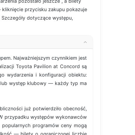
arzenia pozostało jeszcze
, a bilety
 kliknięcie przycisku zakupu pokazuje
ne. Szczegóły dotyczące występu,
upem. Najważniejszym czynnikiem jest
lizacji Toyota Pavilion at Concord są
 wydarzenia i konfiguracji obiektu:
y lub występ klubowy — każdy typ ma
liczności już potwierdziło obecność,
ym. W przypadku występów wykonawców
iej popularnych programów ceny mogą
ość — bilety o ograniczonej liczbie