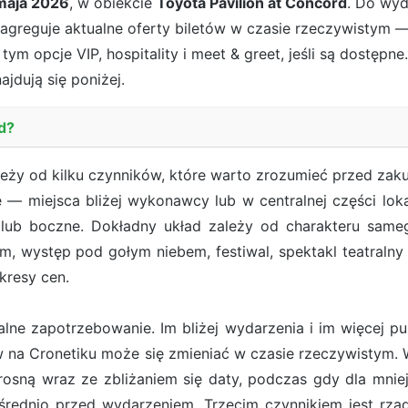
maja 2026
, w obiekcie
Toyota Pavilion at Concord
. Do wyd
 agreguje aktualne oferty biletów w czasie rzeczywistym —
tym opcje VIP, hospitality i meet & greet, jeśli są dostęp
ajdują się poniżej.
rd?
eży od kilku czynników, które warto zrozumieć przed zak
e — miejsca bliżej wykonawcy lub w centralnej części loka
lub boczne. Dokładny układ zależy od charakteru samego
, występ pod gołym niebem, festiwal, spektakl teatraln
kresy cen.
ne zapotrzebowanie. Im bliżej wydarzenia i im więcej pub
ów na Cronetiku może się zmieniać w czasie rzeczywist
osną wraz ze zbliżaniem się daty, podczas gdy dla mn
rednio przed wydarzeniem. Trzecim czynnikiem jest rzadk