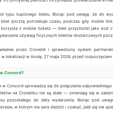
. Po pomyślnej płatności otrzymujesz potwierdzenie e-ma
od typu kupionego biletu. Biorąc pod uwagę, że do wy
bilet pocztą potrzebuje czasu, podczas gdy mobile tick
orzysta z mobile tickets — bilet przychodzi jako kod cy
darzenia używają fizycznych biletów dostarczanych pocz
właśnie przez Cronetik i sprawdzony system partners
 w lokalizacji w środę, 27 maja 2026, przed rozpoczęciem
a w Concord?
a w Concord sprowadza się do połączenia odpowiedniego ti
biletów na Cronetiku nie są stałe — zmieniają się w zale
zasu pozostałego do daty wydarzenia. Biorąc pod uwa
kresie, w którym ma sens śledzić i czekać, jeśli się nie spi