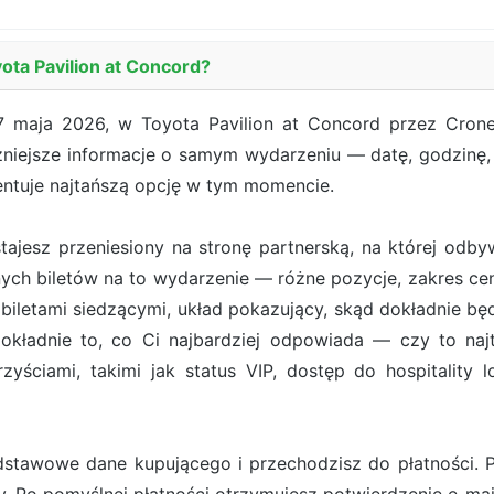
ota Pavilion at Concord?
 maja 2026, w Toyota Pavilion at Concord przez Crone
żniejsze informacje o samym wydarzeniu — datę, godzinę, 
entuje najtańszą opcję w tym momencie.
ostajesz przeniesiony na stronę partnerską, na której od
ych biletów na to wydarzenie — różne pozycje, zakres cen
iletami siedzącymi, układ pokazujący, skąd dokładnie będ
ładnie to, co Ci najbardziej odpowiada — czy to najt
zyściami, takimi jak status VIP, dostęp do hospitality 
stawowe dane kupującego i przechodzisz do płatności. Pł