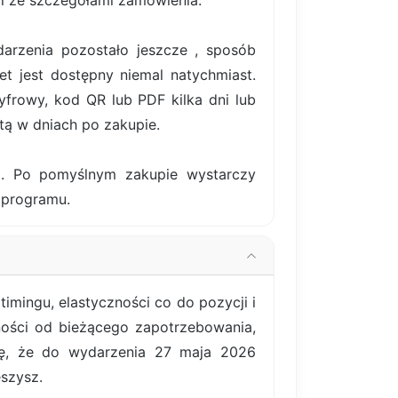
il ze szczegółami zamówienia.
darzenia pozostało jeszcze , sposób
et jest dostępny niemal natychmiast.
frowy, kod QR lub PDF kilka dni lub
tą w dniach po zakupie.
ki. Po pomyślnym zakupie wystarczy
 programu.
mingu, elastyczności co do pozycji i
żności od bieżącego zapotrzebowania,
gę, że do wydarzenia 27 maja 2026
eszysz.