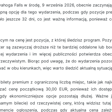
ahoga Falls w środę, 9 września 2026, obecnie zaczynaj
ępną opcję dla tego wydarzenia, podczas gdy pozycje pr
ło jeszcze 32 dni, co jest ważną informacją, ponieważ c
m na cenę jest pozycja, z której śledzisz program. Pozyc
nter są zazwyczaj droższe niż te bardziej oddalone lub 
ej wydarzenia i im więcej publiczności potwierdza obe
rzeczywistym. Biorąc pod uwagę, że do wydarzenia pozost
ć w obu kierunkach, więc warto śledzić aktualną sytuację
ilety premium z ograniczoną liczbą miejsc, takie jak naj
aczać cenę początkową 30,00 EUR, ponieważ ich dostępn
gdy ekonomiczniejsze opcje pozostają dłużej. Ważne j
mym bilecie) od rzeczywistej ceny, którą widzisz tutaj
mencie ogłoszenia, podczas gdy aktualna cena zale