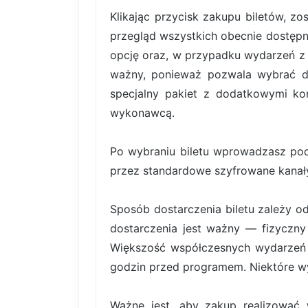
Klikając przycisk zakupu biletów, z
przegląd wszystkich obecnie dostępn
opcję oraz, w przypadku wydarzeń z b
ważny, ponieważ pozwala wybrać dok
specjalny pakiet z dodatkowymi kor
wykonawcą.
Po wybraniu biletu wprowadzasz pod
przez standardowe szyfrowane kanały
Sposób dostarczenia biletu zależy o
dostarczenia jest ważny — fizyczny 
Większość współczesnych wydarzeń k
godzin przed programem. Niektóre wy
Ważne jest, aby zakup realizować 