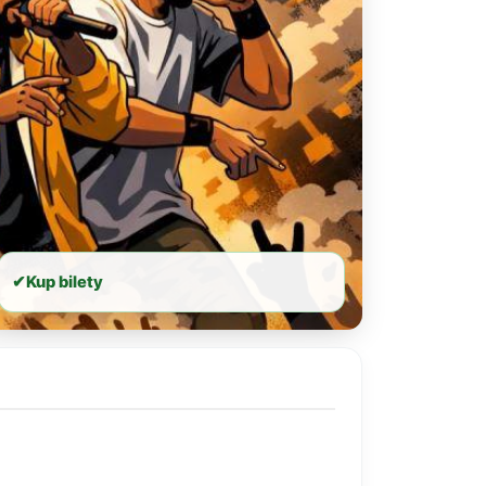
✔
Kup bilety