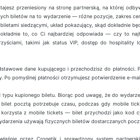
ostajesz przeniesiony na stronę partnerską, na której od
ych biletów na to wydarzenie — różne pozycje, zakres cen
iletami siedzącymi, układ pokazujący, skąd dokładnie będ
ładnie to, co Ci najbardziej odpowiada — czy to najt
zyściami, takimi jak status VIP, dostęp do hospitality 
stawowe dane kupującego i przechodzisz do płatności. Pł
. Po pomyślnej płatności otrzymujesz potwierdzenie e-ma
d typu kupionego biletu. Biorąc pod uwagę, że do wydarze
bilet pocztą potrzebuje czasu, podczas gdy mobile tick
orzysta z mobile tickets — bilet przychodzi jako kod cy
darzenia używają fizycznych biletów dostarczanych pocz
właśnie przez Cronetik i sprawdzony system partners