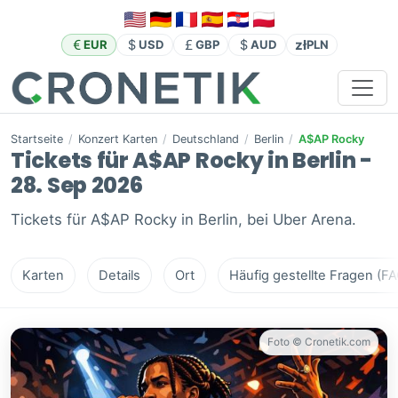
zł
EUR
USD
GBP
AUD
PLN
Startseite
/
Konzert Karten
/
Deutschland
/
Berlin
/
A$AP Rocky
Tickets für A$AP Rocky in Berlin -
28. Sep 2026
Tickets für A$AP Rocky in Berlin, bei Uber Arena.
Karten
Details
Ort
Häufig gestellte Fragen (FA
Foto © Cronetik.com