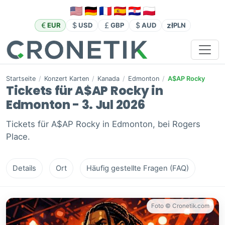
zł
EUR
USD
GBP
AUD
PLN
Startseite
/
Konzert Karten
/
Kanada
/
Edmonton
/
A$AP Rocky
Tickets für A$AP Rocky in
Edmonton - 3. Jul 2026
Tickets für A$AP Rocky in Edmonton, bei Rogers
Place.
Details
Ort
Häufig gestellte Fragen (FAQ)
Foto © Cronetik.com