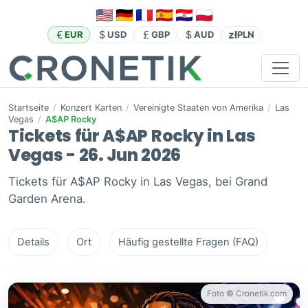
zł
EUR
USD
GBP
AUD
PLN
Startseite
/
Konzert Karten
/
Vereinigte Staaten von Amerika
/
Las
Vegas
/
A$AP Rocky
Tickets für A$AP Rocky in Las
Vegas - 26. Jun 2026
Tickets für A$AP Rocky in Las Vegas, bei Grand
Garden Arena.
Details
Ort
Häufig gestellte Fragen (FAQ)
Foto © Cronetik.com