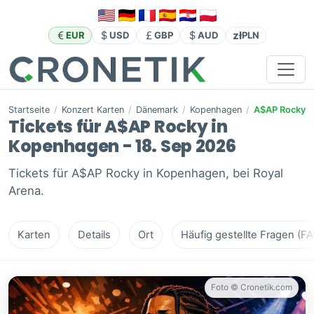
zł
EUR
USD
GBP
AUD
PLN
Startseite
/
Konzert Karten
/
Dänemark
/
Kopenhagen
/
A$AP Rocky
Tickets für A$AP Rocky in
Kopenhagen - 18. Sep 2026
Tickets für A$AP Rocky in Kopenhagen, bei Royal
Arena.
Karten
Details
Ort
Häufig gestellte Fragen (FA
Foto © Cronetik.com